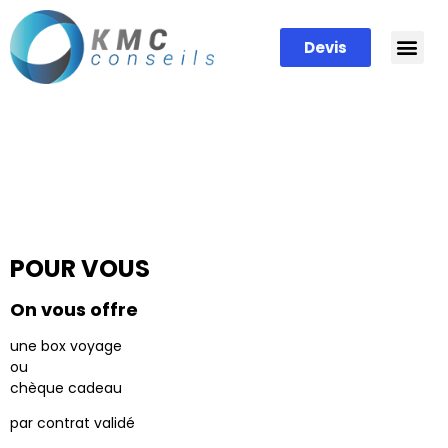
Devis
Parrainage
Parrainez vos proches, tout le monde y
gagne !
POUR VOUS
On vous offre
une box voyage
ou
chèque cadeau
par contrat validé